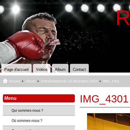
R
Page d'accueil
Vidéos
Album
Contact
Accueil
Album
Entraînement du 10 décembre 2015
IMG_4301
IMG_4301
Menu
Qui sommes-nous ?
Où sommes-nous ?