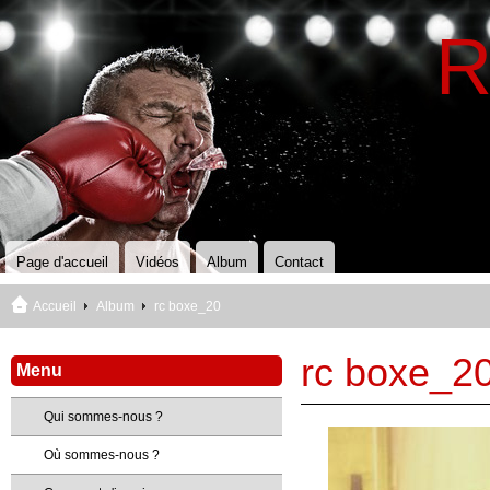
R
Page d'accueil
Vidéos
Album
Contact
Accueil
Album
rc boxe_20
rc boxe_2
Menu
Qui sommes-nous ?
Où sommes-nous ?