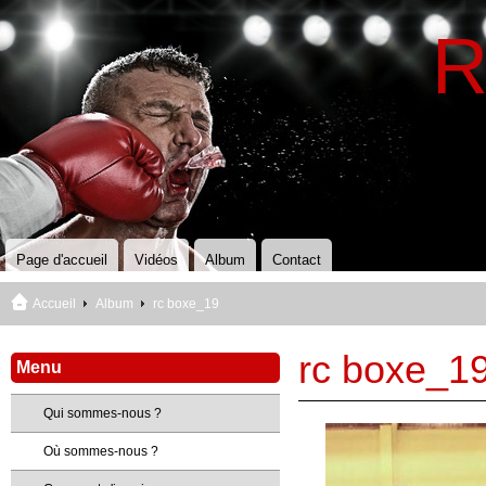
R
Page d'accueil
Vidéos
Album
Contact
Accueil
Album
rc boxe_19
rc boxe_1
Menu
Qui sommes-nous ?
Où sommes-nous ?